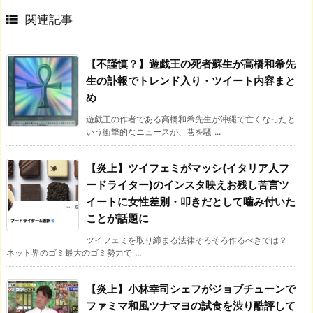

関連記事
【不謹慎？】遊戯王の死者蘇生が高橋和希先
生の訃報でトレンド入り・ツイート内容まと
め
遊戯王の作者である高橋和希先生が沖縄で亡くなったと
いう衝撃的なニュースが、巷を騒 ...
【炎上】ツイフェミがマッシ(イタリア人フ
ードライター)のインスタ映えお残し苦言ツ
イートに女性差別・叩きだとして噛み付いた
ことが話題に
ツイフェミを取り締まる法律そろそろ作るべきでは？
ネット界のゴミ最大のゴミ勢力で ...
【炎上】小林幸司シェフがジョブチューンで
ファミマ和風ツナマヨの試食を渋り酷評して