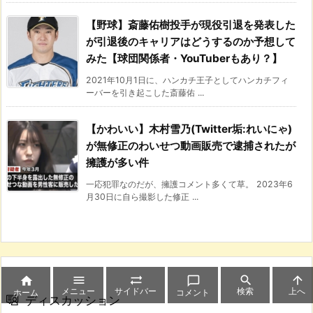
【野球】斎藤佑樹投手が現役引退を発表した
が引退後のキャリアはどうするのか予想して
みた【球団関係者・YouTuberもあり？】
2021年10月1日に、ハンカチ王子としてハンカチフィ
ーバーを引き起こした斎藤佑 ...
【かわいい】木村雪乃(Twitter垢:れいにゃ)
が無修正のわいせつ動画販売で逮捕されたが
擁護が多い件
一応犯罪なのだが、擁護コメント多くて草。 2023年6
月30日に自ら撮影した修正 ...






メニュー
サイドバー
検索
上へ
ホーム
コメント
ディスカッション