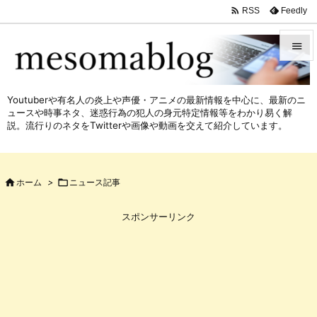

Feedly
RSS


メニュ
Youtuberや有名人の炎上や声優・アニメの最新情報を中心に、最新のニ

ュースや時事ネタ、迷惑行為の犯人の身元特定情報等をわかり易く解
サイド
説。流行りのネタをTwitterや画像や動画を交えて紹介しています。

前へ


ホーム
>

ニュース記事
次へ

スポンサーリンク
検索