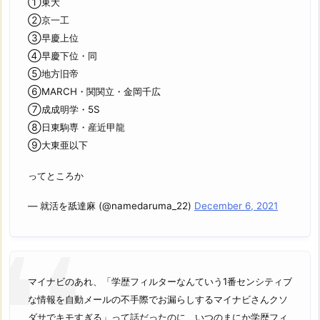
①東大
②京一工
③早慶上位
④早慶下位・同
⑤地方旧帝
⑥MARCH・関関立・金岡千広
⑦成成明学・5S
⑧日東駒専・産近甲龍
⑨大東亜以下
ってところか
— 就活を舐達麻 (@namedaruma_22)
December 6, 2021
マイナビのあれ、「学歴フィルターなんていう1番センシティブ
な情報を自動メールの不手際でお漏らしするマイナビさんクソ
ダサでキモすぎる」って話だったのに、いつのまにか学歴フィ