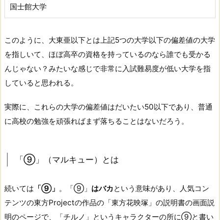
国士館大学
このように、大東亜以下とは上記5つの大学以下の偏差値の大学
を指しいて、ほぼ高卒の資格を持っているのなら誰でも受かる
んじゃない？みたいな感じで非常に入試難易度が低い大学を指
していると思われる。
実際に、これらの大学の偏差値はだいたい50以下であり、普通
に高校の勉強を頑張ればまず落ちることはないだろう。
「⑨」（マルキュー）とは
続いては
「⑨」
。「⑨」
はバカ
という意味があり、人気コン
テンツの東方Projectの作品の「東方花映塚」の説明書の画面説
明のページで、「チルノ」というキャラクターの所に⑨と書い