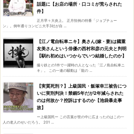
話題に【お店の場所・口コミが荒らされた
件】
正月早々大炎上。 正月恒例の特番「ジョブチュー
ン」。例年通りコンビニ大手3社が自 ...
【江ノ電自転車ニキ】奥さん(嫁・妻)は國重
友美さんという俳優の西村和彦の元夫と判明
【馴れ初めはいつからでいつ結婚したのか】
撮り鉄との1件で一躍時の人となった「江ノ島自転車ニ
キ」。 この一連の騒動は「龍の ...
【実質死刑？】上級国民・飯塚幸三被告につ
いに実刑判決！禁錮5年だが2年減らされた
のは何故か？控訴はするのか【池袋暴走事
故】
ー上級国民ー この言葉が世の中に広まったのはこの一
人の老人のせいだろう。 201 ...