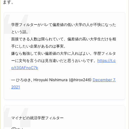
ます。
学歴フィルターがバレて偏差値の低い大学の人が不快になった
という話。
面接できる人数は限られていて、偏差値の高い大学生だけを相
手にしたい企業があるのは事実。
嫌なら勉強して良い偏差値の大学に入ればよい。学歴フィルタ
ーに文句を言うのは見当違いだと思うおいらです。
https://t.c
o/t30AFnoC7k
— ひろゆき, Hiroyuki Nishimura (@hirox246)
December 7,
2021
マイナビの就活学歴フィルター