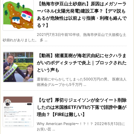
【熱海市伊豆山土砂崩れ】原因はメガソーラ
ーパネル(太陽光発電)建設工事？【デマ説も
あるが危険性は以前より指摘・利権も絡んで
る？】
2021円7月3日午前10半頃、熱海市伊豆山で大規模な土
砂崩れがありました。 多 ...
【動画】猪瀬直樹が海老沢由紀にセクハラま
がいのボディタッチで炎上｜ブロックされた
という声も
選挙前にやらかしてしまった5000万円の男。 医療法人
徳洲会グループから5千万円 ...
【なぜ】厚切りジェイソンが全ツイート削除
したのは米国株ETF/VTIの下落で誹謗中傷が
理由？【FIREは難しい】
Why American People〜！？！？ 2022年5月13日に
お笑い芸 ...