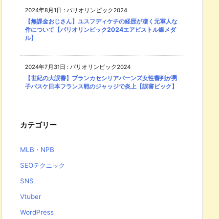
2024年8月1日
:
パリオリンピック2024
【無課金おじさん】ユスフディケチの経歴が凄く元軍人な
件について【パリオリンピック2024エアピストル銀メダ
ル】
2024年7月31日
:
パリオリンピック2024
【世紀の大誤審】ブランカセシリアバーンズ女性審判が男
子バスケ日本フランス戦のジャッジで炎上【誤審ピック】
カテゴリー
MLB・NPB
SEOテクニック
SNS
Vtuber
WordPress