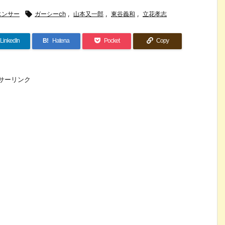
エンサー

ガーシーch
,
山本又一郎
,
東谷義和
,
立花孝志
LinkedIn
B!
Hatena
Pocket
Copy
サーリンク