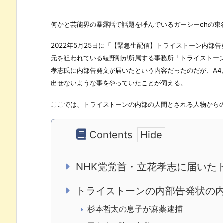
何かと芸能界の暴露話で話題を呼んでいるガーシーchの東
2022年5月25日に「【緊急生配信】トライストーン内
元を狙われている綾野剛が所属する事務所「トライストー
孝志氏に内部告発文が届いたという内容だったのだが、A4
出せないような事をやっていたことが伺える。
ここでは、トライストーンの内部の人間とされる人物から
Contents
NHK党党首・立花孝志に届いた
トライストーンの内部告発状の
杉本哲太の息子が麻薬逮捕