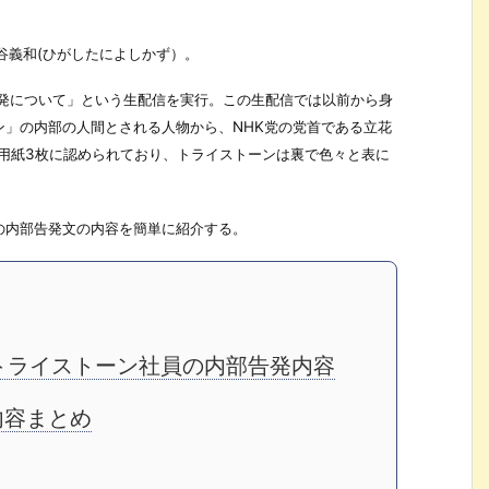
谷義和(ひがしたによしかず）。
部告発について」という生配信を実行。この生配信では以前から身
ン」の内部の人間とされる人物から、NHK党の党首である立花
用紙3枚に認められており、トライストーンは裏で色々と表に
の内部告発文の内容を簡単に紹介する。
トライストーン社員の内部告発内容
内容まとめ