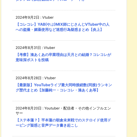
2024年9月2日
:
Vtuber
【コレコレ】YAB(やぶ)MIX師にじさんじVTuber中の人
への盗撮・媚薬使用など迷惑行為疑惑まとめ【炎上】
2024年8月31日
:
Vtuber
【考察】湊あくあの卒業理由は天月との結婚？コレコレが
意味深ポストを投稿
2024年8月28日
:
Vtuber
【最新版】YouTubeライブ最大同時接続数(同接)ランキン
グ歴代まとめ【加藤純一・コレコレ・湊あくあ等】
2024年8月20日
:
Youtuber・配信者・その他インフルエン
サー
【ステ本蓮？】平本蓮の朝倉未来戦でのステロイド使用ド
ーピング疑惑と音声データ書き起こし