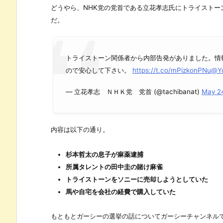
どうやら、NHK党の党首である立花孝志氏にトライストー
だ。
トライストーン関係者から内部告発がありました。情
ので安心して下さい。
https://t.co/mPizkonPNu
@Y
— 立花孝志 ＮＨＫ党 党首 (@tachibanat)
May 2
内容は以下の通り。
杉本哲太の息子が麻薬逮捕
所属タレントの田中圭の賭け麻雀
トライストーンをソニーに売却しようとしていた
馬や自宅を会社の経費で購入していた
もともとガーシーの選挙の話についてガーシーチャンネル