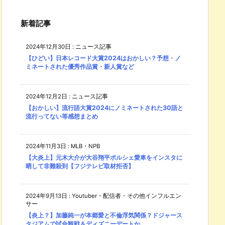
新着記事
2024年12月30日
:
ニュース記事
【ひどい】日本レコード大賞2024はおかしい？予想・ノ
ミネートされた優秀作品賞・新人賞など
2024年12月2日
:
ニュース記事
【おかしい】流行語大賞2024にノミネートされた30語と
流行ってない等感想まとめ
2024年11月3日
:
MLB・NPB
【大炎上】元木大介が大谷翔平ポルシェ愛車をインスタに
晒して非難殺到【フジテレビ取材拒否】
2024年9月13日
:
Youtuber・配信者・その他インフルエン
サー
【炎上？】加藤純一が本郷愛と不倫浮気関係？ドジャース
タジアムで試合観戦＆ディズニーデートか