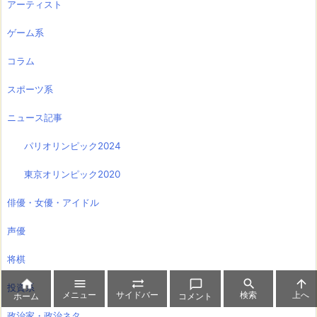
アーティスト
ゲーム系
コラム
スポーツ系
ニュース記事
パリオリンピック2024
東京オリンピック2020
俳優・女優・アイドル
声優
将棋






投資系
メニュー
サイドバー
検索
上へ
ホーム
コメント
政治家・政治ネタ