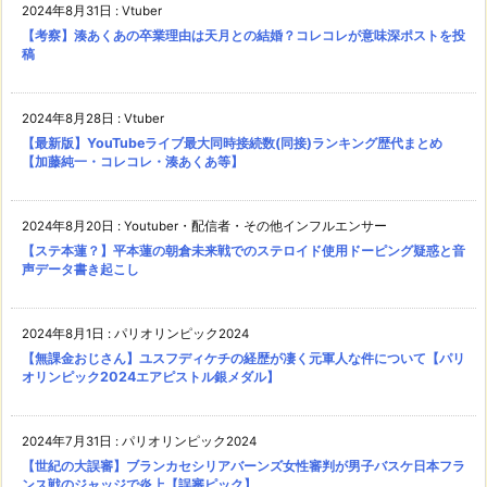
2024年8月31日
:
Vtuber
【考察】湊あくあの卒業理由は天月との結婚？コレコレが意味深ポストを投
稿
2024年8月28日
:
Vtuber
【最新版】YouTubeライブ最大同時接続数(同接)ランキング歴代まとめ
【加藤純一・コレコレ・湊あくあ等】
2024年8月20日
:
Youtuber・配信者・その他インフルエンサー
【ステ本蓮？】平本蓮の朝倉未来戦でのステロイド使用ドーピング疑惑と音
声データ書き起こし
2024年8月1日
:
パリオリンピック2024
【無課金おじさん】ユスフディケチの経歴が凄く元軍人な件について【パリ
オリンピック2024エアピストル銀メダル】
2024年7月31日
:
パリオリンピック2024
【世紀の大誤審】ブランカセシリアバーンズ女性審判が男子バスケ日本フラ
ンス戦のジャッジで炎上【誤審ピック】