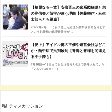
【華麗なる一族】安倍晋三の家系図解説と弟
の岸信夫と苗字が違う理由【佐藤栄作・麻生
太郎らとも親戚】
2022年7月8日に安倍晋三元総理が襲撃され命を落とす
という戦後初の総理経験者が ...
【炎上】アイドル博の主催や運営会社はどこ
か・熱中症で批判殺到【青海と青梅を間違え
る不手際も】
7月16日〜18日までお台場青海R地区で開催されていた
「2022TOKYOアイド ...
ディスカッション