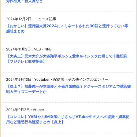
秀作品賞・新人賞など
2024年12月2日
:
ニュース記事
【おかしい】流行語大賞2024にノミネートされた30語と流行ってない等
感想まとめ
2024年11月3日
:
MLB・NPB
【大炎上】元木大介が大谷翔平ポルシェ愛車をインスタに晒して非難殺到
【フジテレビ取材拒否】
2024年9月13日
:
Youtuber・配信者・その他インフルエンサー
【炎上？】加藤純一が本郷愛と不倫浮気関係？ドジャースタジアムで試合観
戦＆ディズニーデートか
2024年9月2日
:
Vtuber
【コレコレ】YAB(やぶ)MIX師にじさんじVTuber中の人への盗撮・媚薬使
用など迷惑行為疑惑まとめ【炎上】