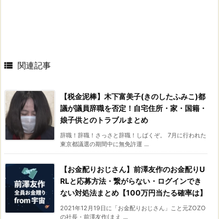

関連記事
【税金泥棒】木下富美子(きのしたふみこ)都
議が議員辞職を否定！自宅住所・家・国籍・
娘子供とのトラブルまとめ
辞職！辞職！さっさと辞職！しばくぞ。 7月に行われた
東京都議選の期間中に無免許運 ...
【お金配りおじさん】前澤友作のお金配りU
RLと応募方法・繋がらない・ログインでき
ない対処法まとめ【100万円当たる確率は】
2021年12月19日に「お金配りおじさん」こと元ZOZO
の社長・前澤友作(まえ ...