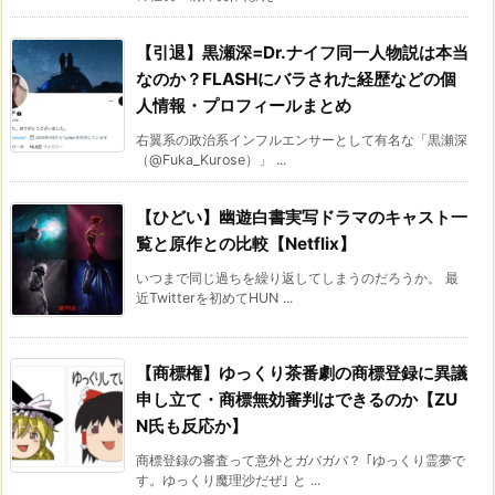
【引退】黒瀬深=Dr.ナイフ同一人物説は本当
なのか？FLASHにバラされた経歴などの個
人情報・プロフィールまとめ
右翼系の政治系インフルエンサーとして有名な「黒瀬深
（@Fuka_Kurose）」 ...
【ひどい】幽遊白書実写ドラマのキャスト一
覧と原作との比較【Netflix】
いつまで同じ過ちを繰り返してしまうのだろうか。 最
近Twitterを初めてHUN ...
【商標権】ゆっくり茶番劇の商標登録に異議
申し立て・商標無効審判はできるのか【ZU
N氏も反応か】
商標登録の審査って意外とガバガバ？ ｢ゆっくり霊夢で
す。ゆっくり魔理沙だぜ｣ と ...