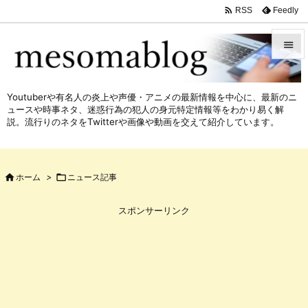

Feedly
RSS


メニュ
Youtuberや有名人の炎上や声優・アニメの最新情報を中心に、最新のニ

ュースや時事ネタ、迷惑行為の犯人の身元特定情報等をわかり易く解
サイド
説。流行りのネタをTwitterや画像や動画を交えて紹介しています。

前へ


ホーム
>

ニュース記事
次へ

スポンサーリンク
検索