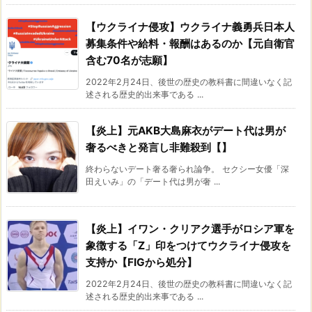
【ウクライナ侵攻】ウクライナ義勇兵日本人
募集条件や給料・報酬はあるのか【元自衛官
含む70名が志願】
2022年2月24日、後世の歴史の教科書に間違いなく記
述される歴史的出来事である ...
【炎上】元AKB大島麻衣がデート代は男が
奢るべきと発言し非難殺到【】
終わらないデート奢る奢られ論争。 セクシー女優「深
田えいみ」の「デート代は男が奢 ...
【炎上】イワン・クリアク選手がロシア軍を
象徴する「Z」印をつけてウクライナ侵攻を
支持か【FIGから処分】
2022年2月24日、後世の歴史の教科書に間違いなく記
述される歴史的出来事である ...