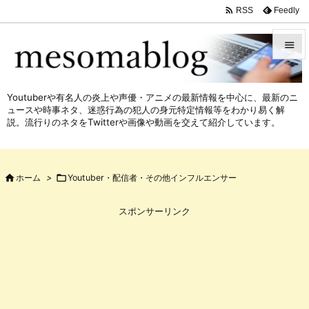

Feedly
RSS


メニュ
Youtuberや有名人の炎上や声優・アニメの最新情報を中心に、最新のニ

ュースや時事ネタ、迷惑行為の犯人の身元特定情報等をわかり易く解
サイド
説。流行りのネタをTwitterや画像や動画を交えて紹介しています。

前へ


ホーム
>

Youtuber・配信者・その他インフルエンサー
次へ

スポンサーリンク
検索