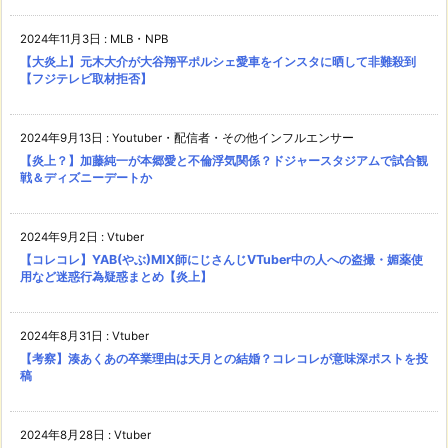
2024年11月3日
:
MLB・NPB
【大炎上】元木大介が大谷翔平ポルシェ愛車をインスタに晒して非難殺到
【フジテレビ取材拒否】
2024年9月13日
:
Youtuber・配信者・その他インフルエンサー
【炎上？】加藤純一が本郷愛と不倫浮気関係？ドジャースタジアムで試合観
戦＆ディズニーデートか
2024年9月2日
:
Vtuber
【コレコレ】YAB(やぶ)MIX師にじさんじVTuber中の人への盗撮・媚薬使
用など迷惑行為疑惑まとめ【炎上】
2024年8月31日
:
Vtuber
【考察】湊あくあの卒業理由は天月との結婚？コレコレが意味深ポストを投
稿
2024年8月28日
:
Vtuber