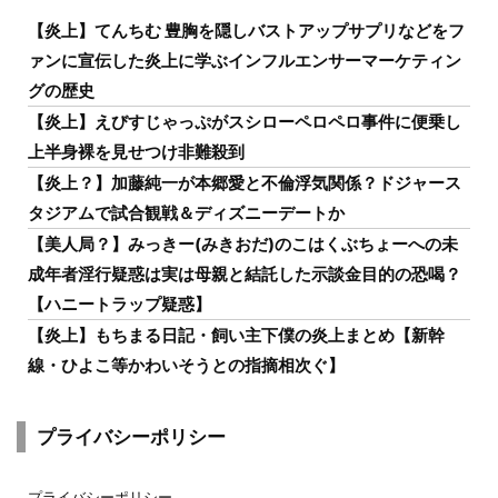
【炎上】てんちむ 豊胸を隠しバストアップサプリなどをフ
ァンに宣伝した炎上に学ぶインフルエンサーマーケティン
グの歴史
【炎上】えびすじゃっぷがスシローペロペロ事件に便乗し
上半身裸を見せつけ非難殺到
【炎上？】加藤純一が本郷愛と不倫浮気関係？ドジャース
タジアムで試合観戦＆ディズニーデートか
【美人局？】みっきー(みきおだ)のこはくぶちょーへの未
成年者淫行疑惑は実は母親と結託した示談金目的の恐喝？
【ハニートラップ疑惑】
【炎上】もちまる日記・飼い主下僕の炎上まとめ【新幹
線・ひよこ等かわいそうとの指摘相次ぐ】
プライバシーポリシー
プライバシーポリシー