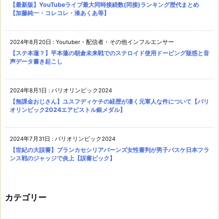
【最新版】YouTubeライブ最大同時接続数(同接)ランキング歴代まとめ
【加藤純一・コレコレ・湊あくあ等】
2024年8月20日
:
Youtuber・配信者・その他インフルエンサー
【ステ本蓮？】平本蓮の朝倉未来戦でのステロイド使用ドーピング疑惑と音
声データ書き起こし
2024年8月1日
:
パリオリンピック2024
【無課金おじさん】ユスフディケチの経歴が凄く元軍人な件について【パリ
オリンピック2024エアピストル銀メダル】
2024年7月31日
:
パリオリンピック2024
【世紀の大誤審】ブランカセシリアバーンズ女性審判が男子バスケ日本フラ
ンス戦のジャッジで炎上【誤審ピック】
カテゴリー