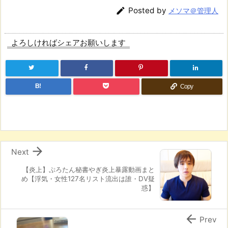

Posted by
メソマ＠管理人
よろしければシェアお願いします
B!
Copy

Next
【炎上】ぷろたん秘書やぎ炎上暴露動画まと
め【浮気・女性127名リスト流出は誰・DV疑
惑】

Prev