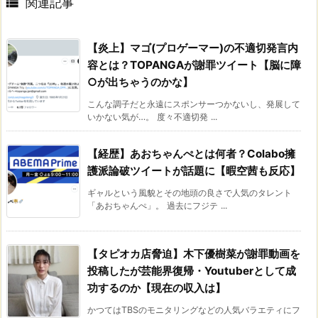

関連記事
【炎上】マゴ(プロゲーマー)の不適切発言内
容とは？TOPANGAが謝罪ツイート【脳に障
○が出ちゃうのかな】
こんな調子だと永遠にスポンサーつかないし、発展して
いかない気が…。 度々不適切発 ...
【経歴】あおちゃんぺとは何者？Colabo擁
護派論破ツイートが話題に【暇空茜も反応】
ギャルという風貌とその地頭の良さで人気のタレント
「あおちゃんぺ」。 過去にフジテ ...
【タピオカ店脅迫】木下優樹菜が謝罪動画を
投稿したが芸能界復帰・Youtuberとして成
功するのか【現在の収入は】
かつてはTBSのモニタリングなどの人気バラエティにフ