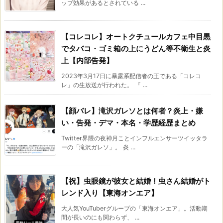
ップ効果があるとされている ...
【コレコレ】オートクチュールカフェ中目黒
でタバコ・ゴミ箱の上にうどん等不衛生と炎
上【内部告発】
2023年3月17日に暴露系配信者の王である「コレコ
レ」の生放送が行われた。 『 ...
【顔バレ】滝沢ガレソとは何者？炎上・嫌
い・告発・デマ・本名・学歴経歴まとめ
Twitter界隈の夜神月ことインフルエンサーツイッタラ
ーの「滝沢ガレソ」。 炎 ...
【祝】虫眼鏡が彼女と結婚！虫さん結婚がト
レンド入り【東海オンエア】
大人気YouTuberグループの「東海オンエア」。活動期
間が長いのにも関わらず、 ...