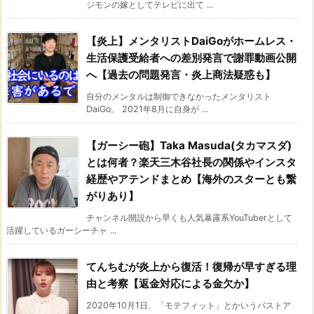
ジモンの嫁としてテレビに出て ...
【炎上】メンタリストDaiGoがホームレス・
生活保護受給者への差別発言で謝罪動画公開
へ【過去の問題発言・炎上商法疑惑も】
自分のメンタルは制御できなかったメンタリスト
DaiGo。 2021年8月に自身が ...
【ガーシー砲】Taka Masuda(タカマスダ)
とは何者？楽天三木谷社長の関係やインスタ
経歴やアテンドまとめ【海外のスターとも繋
がりあり】
チャンネル開設から早くも人気暴露系YouTuberとして
活躍しているガーシーチャ ...
てんちむが炎上から復活！復帰が早すぎる理
由と考察【返金対応による金欠か】
2020年10月1日、「モテフィット」とかいうバストア