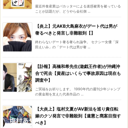
最近外食産業はバカッターによる迷惑被害を被っている
ことが話題だが、どうやら会社側 ...
【炎上】元AKB大島麻衣がデート代は男が
奢るべきと発言し非難殺到【】
終わらないデート奢る奢られ論争。 セクシー女優「深
田えいみ」の「デート代は男が奢 ...
【訃報】高橋和希先生(遊戯王作者)が沖縄沖
合で死去【資産はいくらで事故原因は現在も
調査中】
ご冥福をお祈りします。 1990年代の週刊少年ジャンプ
の黄金期を支えた代表作品の ...
【大炎上】塩村文夏がAV新法を巡り責任転
嫁のクソ発言で非難殺到【違憲と廃案目指す
べき】