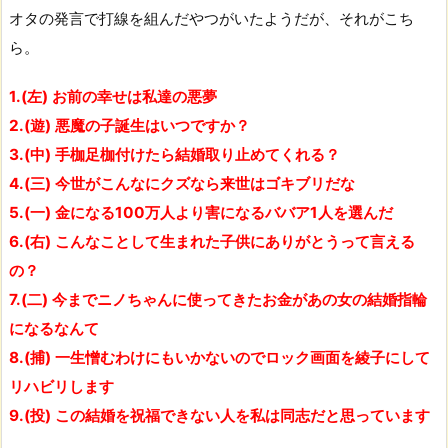
オタの発言で打線を組んだやつがいたようだが、それがこち
ら。
1.(左) お前の幸せは私達の悪夢
2.(遊) 悪魔の子誕生はいつですか？
3.(中) 手枷足枷付けたら結婚取り止めてくれる？
4.(三) 今世がこんなにクズなら来世はゴキブリだな
5.(一) 金になる100万人より害になるババア1人を選んだ
6.(右) こんなことして生まれた子供にありがとうって言える
の？
7.(二) 今までニノちゃんに使ってきたお金があの女の結婚指輪
になるなんて
8.(捕) 一生憎むわけにもいかないのでロック画面を綾子にして
リハビリします
9.(投) この結婚を祝福できない人を私は同志だと思っています