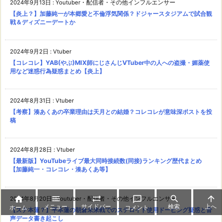
2024年9月13日
:
Youtuber・配信者・その他インフルエンサー
【炎上？】加藤純一が本郷愛と不倫浮気関係？ドジャースタジアムで試合観
戦＆ディズニーデートか
2024年9月2日
:
Vtuber
【コレコレ】YAB(やぶ)MIX師にじさんじVTuber中の人への盗撮・媚薬使
用など迷惑行為疑惑まとめ【炎上】
2024年8月31日
:
Vtuber
【考察】湊あくあの卒業理由は天月との結婚？コレコレが意味深ポストを投
稿
2024年8月28日
:
Vtuber
【最新版】YouTubeライブ最大同時接続数(同接)ランキング歴代まとめ
【加藤純一・コレコレ・湊あくあ等】






2024年8月20日
:
Youtuber・配信者・その他インフルエンサー
メニュー
サイドバー
検索
上へ
ホーム
コメント
【ステ本蓮？】平本蓮の朝倉未来戦でのステロイド使用ドーピング疑惑と音
声データ書き起こし