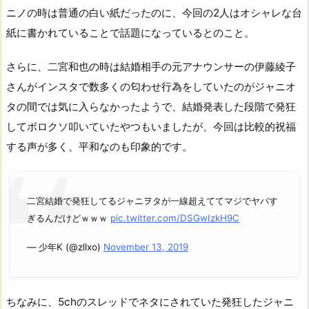
ニノ
の
時
は普通の白い紙だったのに、今回の2人はオシャレな台
紙に書かれていることで話題になっているとのこと。
さらに、二宮和也の時は結婚相手の元アナウンサーの伊藤綾子
さんがインスタで数多くの匂わせ行為をしていたのがジャニオ
タの間では気に入らなかったようで、結婚発表した段階で発狂
してボロクソ叩いていたやつもいましたが、今回は比較的祝福
する声が多く、平和なのも印象的です。
二宮結婚で発狂してるジャニヲタが一線超えててマジでヤバす
ぎるんだけどｗｗｗ
pic.twitter.com/DSGwIzkH9C
— 少年K (@zllxo)
November 13, 2019
ちなみに、5chのスレッドでネタにされていた発狂したジャニ