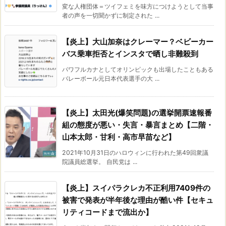
変な人権団体＝ツイフェミを味方につけようとして当事
者の声を一切聞かずに制定された ...
【炎上】大山加奈はクレーマー？ベビーカー
バス乗車拒否とインスタで晒し非難殺到
パワフルカナとしてオリンピックも出場したこともある
バレーボール元日本代表選手の大 ...
【炎上】太田光(爆笑問題)の選挙開票速報番
組の態度が悪い・失言・暴言まとめ【二階・
山本太郎・甘利・高市早苗など】
2021年10月31日のハロウィンに行われた第49回衆議
院議員総選挙。 自民党は ...
【炎上】スイパラクレカ不正利用7409件の
被害で発表が半年後な理由が酷い件【セキュ
リティコードまで流出か】