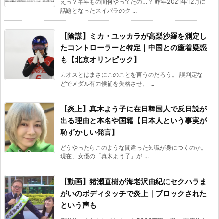
えっ？半年もの間何やってたの…？ 昨年2021年12月に
話題となったスイパラのク ...
【陰謀】ミカ・ユッカラが高梨沙羅を測定し
たコントローラーと特定｜中国との癒着疑惑
も【北京オリンピック】
カオスとはまさにこのことを言うのだろう。 誤判定な
どでメダル有力候補を失格させ、 ...
【炎上】真木よう子に在日韓国人で反日説が
出る理由と本名や国籍【日本人という事実が
恥ずかしい発言】
どうやったらこのような間違った知識が身につくのか。
現在、女優の「真木よう子」が ...
【動画】猪瀬直樹が海老沢由紀にセクハラま
がいのボディタッチで炎上｜ブロックされた
という声も