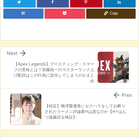
B!
Copy

Next
【Apex Legends】ブースティング・スマー
フの意味とは？加藤純一のマスターランク上
げ配信はこの行為に該当してしまうのかまと
め

Prev
【特定】梅澤愛優香にセクハラをしてお断り
されたラーメン評論家Hは誰なのか【H=はん
つ遠藤説を検証】