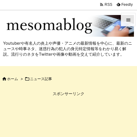

Feedly
RSS


メニュ
Youtuberや有名人の炎上や声優・アニメの最新情報を中心に、最新のニ

ュースや時事ネタ、迷惑行為の犯人の身元特定情報等をわかり易く解
サイド
説。流行りのネタをTwitterや画像や動画を交えて紹介しています。

前へ


ホーム
>

ニュース記事
次へ

スポンサーリンク
検索