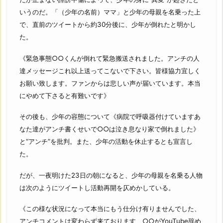
いうのだ。「（少年の名前）ママ」と少年の母親を名乗った上
で、直前のツイートから約30分後に、少年が倒れたと明かし
た。
《緊急事態○○くんが倒れて緊急搬送されました。アンチの人
達メッセージこれ以上送ってこないで下さい。皆様協力宜しく
お願い致します。ファンからは悲しい声が届いています。本当
にやめて下さると有難いです》
その後も、少年の容態について《病院で呼吸器付けていますあ
なた達がアンチ書くせいで○○は泣き息なり家で倒れました》
と“アンチ”を批判。また、少年の活動を休止するとも宣言し
た。
だが、一夜明けた23日の朝になると、少年の母親を名乗る人物
は次のようにツイートし活動再開を仄めかしている。
《この様な状況になって本当にもう仕分け有りませんでした、
アンチコメントは変わらず来ております、○○がYouTube辞め