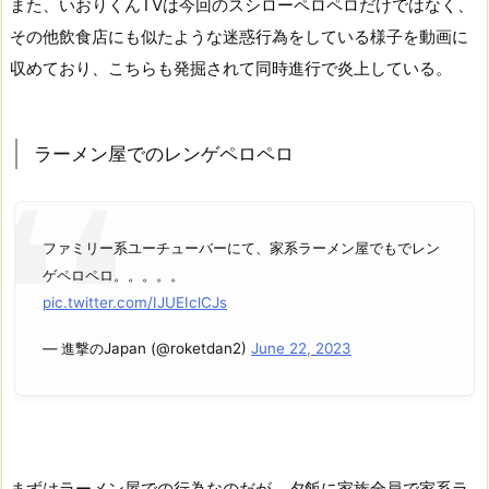
また、いおりくんTVは今回のスシローペロペロだけではなく、
その他飲食店にも似たような迷惑行為をしている様子を動画に
収めており、こちらも発掘されて同時進行で炎上している。
ラーメン屋でのレンゲペロペロ
ファミリー系ユーチューバーにて、家系ラーメン屋でもでレン
ゲペロペロ。。。。。
pic.twitter.com/IJUEIclCJs
— 進撃のJapan (@roketdan2)
June 22, 2023
まずはラーメン屋での行為なのだが、夕飯に家族全員で家系ラ