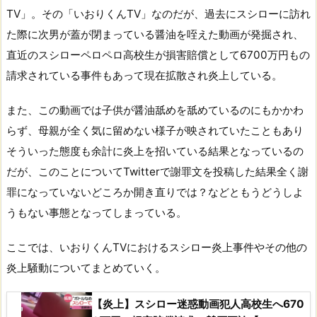
TV」。その「いおりくんTV」なのだが、過去にスシローに訪れ
た際に次男が蓋が閉まっている醤油を咥えた動画が発掘され、
直近のスシローペロペロ高校生が損害賠償として6700万円もの
請求されている事件もあって現在拡散され炎上している。
また、この動画では子供が醤油舐めを舐めているのにもかかわ
らず、母親が全く気に留めない様子が映されていたこともあり
そういった態度も余計に炎上を招いている結果となっているの
だが、このことについてTwitterで謝罪文を投稿した結果全く謝
罪になっていないどころか開き直りでは？などともうどうしよ
うもない事態となってしまっている。
ここでは、いおりくんTVにおけるスシロー炎上事件やその他の
炎上騒動についてまとめていく。
【炎上】スシロー迷惑動画犯人高校生へ670