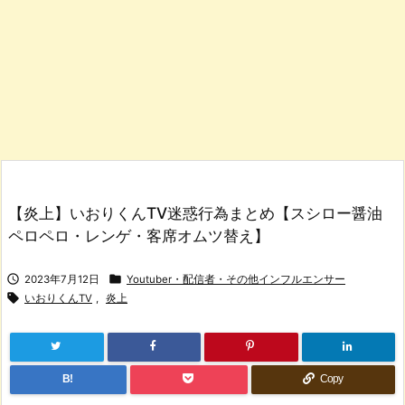
【炎上】いおりくんTV迷惑行為まとめ【スシロー醤油
ペロペロ・レンゲ・客席オムツ替え】


2023年7月12日
Youtuber・配信者・その他インフルエンサー

いおりくんTV
,
炎上
B!
Copy