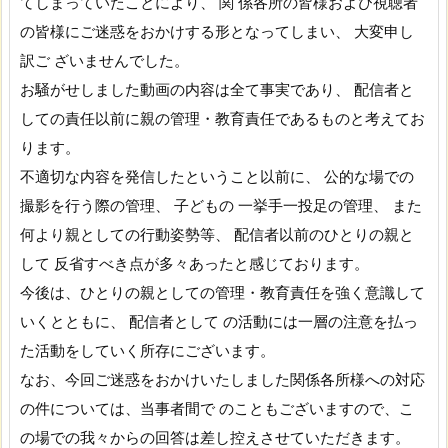
てしまっていたことにより、 関 係各所の皆様および視聴者
の皆様にご迷惑をおかけする形となってしまい、 大変申し
訳ご ざいませんでした。
お騒がせしました動画の内容は全て事実であり、 配信者と
しての責任以前に親の管理・教育責任であるものと考えてお
ります。
不適切な内容を発信したということ以前に、 公的な場での
撮影を行う際の管理、 子どもの 一挙手一投足の管理、 また
何より親としての行動姿勢等、 配信者以前のひとりの親と
して 反省すべき点が多々あったと感じております。
今後は、ひとりの親としての管理・教育責任を強く意識して
いくとともに、 配信者として の活動には一層の注意を払っ
た活動をしていく所存にございます。
なお、今回ご迷惑をおかけいたしました関係各所様への対応
の件については、当事者間で のこともございますので、こ
の場での我々からの回答は差し控えさせていただきます。