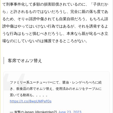
て刑事事件化して多額の損害賠償されているのに、「子供だか
ら」と許されるものではないだろうし、完全に親の落ち度であ
るため、そりゃ誹謗中傷されても自業自得だろう。もちろん誹
謗中傷はやってはいけない行為ではあるが、それを誘発するよ
うな行為はもっと慎むべきだろうし、本来なら親が叱るべき立
場なのにしていないのは擁護できるところがない。
客席でオムツ替え
ファミリー系ユーチューバーにて、醤油・レンゲぺろぺろに続
き、飲食店の席でオムツ替え、使用済みのオムツをテーブルに
置いてる動画も。。。。。
https://t.co/8wpUMPefGs
— 進撃のJapan (@roketdan2)
June 23, 2023