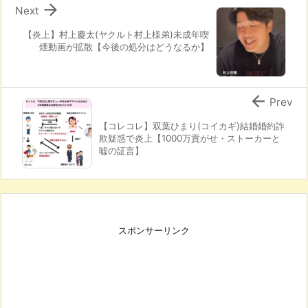

Next
【炎上】村上慶太(ヤクルト村上様弟)未成年喫
煙動画が拡散【今後の処分はどうなるか】

Prev
【コレコレ】双葉ひまり(コイカギ)結婚婚約詐
欺疑惑で炎上【1000万貢がせ・ストーカーと
嘘の証言】
スポンサーリンク