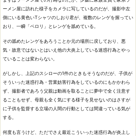
ーメン屋に訪れた様子をカメラに写しているのだが、撮影中左
側にいる黄色いTシャツのしおり君が、複数のレンゲを握ってい
おり、一瞬「ペロリ」とレンゲを舐めている。
その舐めたレンゲをあろうことか元の場所に戻しており、悪
気・故意ではないとはいえ他の大炎上している迷惑行為とやっ
ていることは変わらない。
がしかし、上記のスシローの1件のときもそうなのだが、子供が
そういった迷惑行為・営業妨害行為をしているのにもかかわら
ず、撮影者であろう父親は動画を取ることに夢中で全く注意す
ることもせず、母親も全く気にする様子を見せないのはさすが
に子供を監督する立場の人間の行動としては間違っている気が
する。
何度も言うけど、ただでさえ最近こういった迷惑行為が炎上し