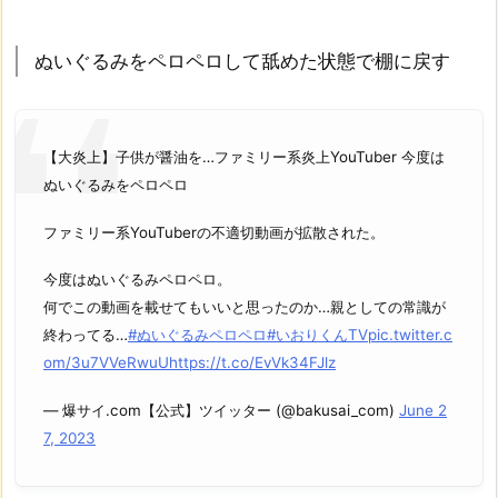
ぬいぐるみをペロペロして舐めた状態で棚に戻す
【大炎上】子供が醤油を…ファミリー系炎上YouTuber 今度は
ぬいぐるみをペロペロ
ファミリー系YouTuberの不適切動画が拡散された。
今度はぬいぐるみペロペロ。
何でこの動画を載せてもいいと思ったのか…親としての常識が
終わってる…
#ぬいぐるみペロペロ
#いおりくんTV
pic.twitter.c
om/3u7VVeRwuU
https://t.co/EvVk34FJlz
— 爆サイ.com【公式】ツイッター (@bakusai_com)
June 2
7, 2023