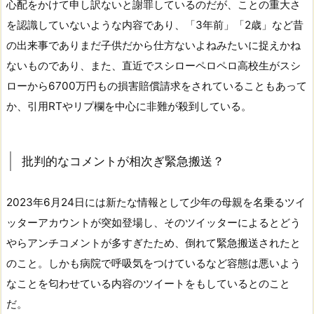
心配をかけて申し訳ないと謝罪しているのだが、ことの重大さ
を認識していないような内容であり、「3年前」「2歳」など昔
の出来事でありまだ子供だから仕方ないよねみたいに捉えかね
ないものであり、また、直近でスシローペロペロ高校生がスシ
ローから6700万円もの損害賠償請求をされていることもあって
か、引用RTやリプ欄を中心に非難が殺到している。
批判的なコメントが相次ぎ緊急搬送？
2023年6月24日には新たな情報として少年の母親を名乗るツイ
ッターアカウントが突如登場し、そのツイッターによるとどう
やらアンチコメントが多すぎたため、倒れて緊急搬送されたと
のこと。しかも病院で呼吸気をつけているなど容態は悪いよう
なことを匂わせている内容のツイートをもしているとのこと
だ。