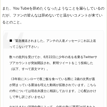
また、You Tubeを辞めたくなったようなことを漏らしているの
だが、ファンの皆んなは辞めないでと温かいコメントが来てい
るとのこと。
■「緊急搬送されました。アンチの人達メッセージこれ以上送
ってこないで下さい」
数々の批判を受けてか、6月22日に少年の名を名乗るTwitterサ
ブアカウントが突如開設され、釈明ツイートをこう投稿した
（以下、すべて原文ママ）。
《3年前にスシローで夜ご飯を食べている際に 2歳の次男が蓋
が閉まっている醤油を咥えた動画が拡散されています。こちら
の件については現在弁護士に相談しております。ご心配おかけ
して申し訳ございません》
だが止まない誹謗中傷によって、少年の身に“異変”が起きたと