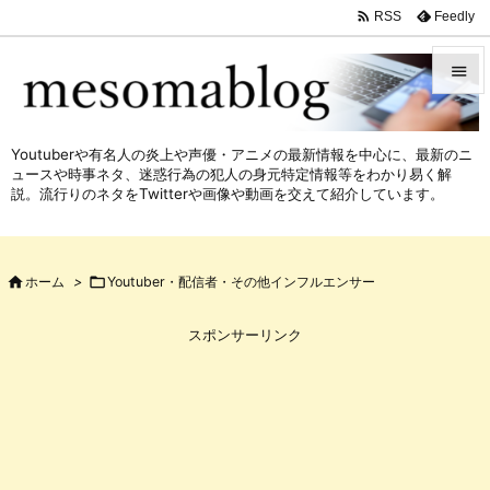

Feedly
RSS


メニュ
Youtuberや有名人の炎上や声優・アニメの最新情報を中心に、最新のニ

ュースや時事ネタ、迷惑行為の犯人の身元特定情報等をわかり易く解
サイド
説。流行りのネタをTwitterや画像や動画を交えて紹介しています。

前へ


ホーム
>

Youtuber・配信者・その他インフルエンサー
次へ

スポンサーリンク
検索