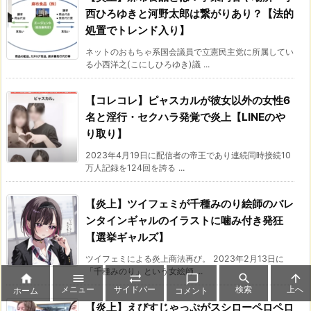
西ひろゆきと河野太郎は繋がりあり？【法的
処置でトレンド入り】
ネットのおもちゃ系国会議員で立憲民主党に所属してい
る小西洋之(こにしひろゆき)議 ...
【コレコレ】ピャスカルが彼女以外の女性6
名と淫行・セクハラ発覚で炎上【LINEのや
り取り】
2023年4月19日に配信者の帝王であり連続同時接続10
万人記録を124回を誇る ...
【炎上】ツイフェミが千種みのり絵師のバレ
ンタインギャルのイラストに噛み付き発狂
【選挙ギャルズ】
ツイフェミによる炎上商法再び。 2023年2月13日に
「千種みのり」という女絵師 ...






メニュー
サイドバー
検索
上へ
ホーム
コメント
【炎上】えびすじゃっぷがスシローペロペロ