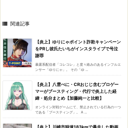

関連記事
【炎上】ゆりにゃポイント詐欺キャンペーン
をPRし彼氏たいちがインスタライブで号泣
謝罪
暴露系配信者「コレコレ」と度々絡みのあるインフルエ
ンサー「ゆりにゃ」。 その「ゆ ...
【炎上】八雲べに・CRおじじ含むプロゲー
マーがブースティング・代行で炎上した経
緯・処分まとめ【加藤純一と比較】
オンライン対戦ゲームにて、禁止されている行為の一つ
である「ブースティング」。 A ...
【炎上】川崎市時速183kmで暴走した動画