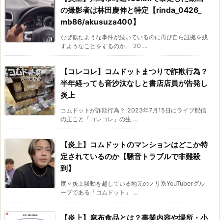
の撮影者は林田慶伸と特定【rinda_0426_
mb86/akusuza400】
なぜ似たような事件が続いているのに再び自ら証拠を残
すようなことをするのか。 20 ...
【コレコレ】コムドットまつりで詐欺行為？
半年経っても音沙汰なしと書店店員が告発し
炎上
コムドットが詐欺行為？ 2023年7月15日にライブ配信
の王こと「コレコレ」の生 ...
【炎上】コムドットのマンションはどこか特
定されているのか【騒音トラブルで非難殺
到】
度々炎上騒動を越している地元のノリ系YouTuberグル
ープである「コムドット」 ...
【炎上】麻布食品とは？事業内容や場所・小