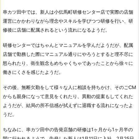
串カツ田中では、新人は小伝馬町研修センター店で実際の店舗
運営にかかわりながら理念やスキルを学びつつ研修を行い、研
修後に店舗に配属されるという流れになるようだ。
研修センターではちゃんとマニュアルを学んだようだが、配属
店舗で勤務した際にマニュアル通りにやろうとすると理不尽に
怒られたり、衛生観念もめちゃくちゃであったことから徐々に
働きにくさを感じたようだ。
その後、無断欠勤をして様々な人に相談を持ちかけ、そのごCM
からも親身になって意見をくれたり、異動の提案もしてくれた
ようだが、結局の所不信感が拭えずに退職する流れになったよ
うだ。
ちなみに、串カツ田中の告発店舗の研修は1ヶ月から1ヶ月半の
間に行われるようで、告発した新人は1月11日に入社、2月25日