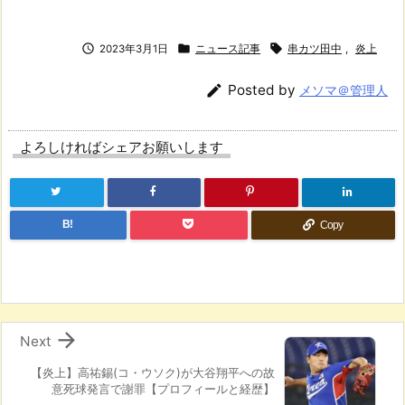



2023年3月1日
ニュース記事
串カツ田中
,
炎上

Posted by
メソマ＠管理人
よろしければシェアお願いします
B!
Copy

Next
【炎上】高祐錫(コ・ウソク)が大谷翔平への故
意死球発言で謝罪【プロフィールと経歴】