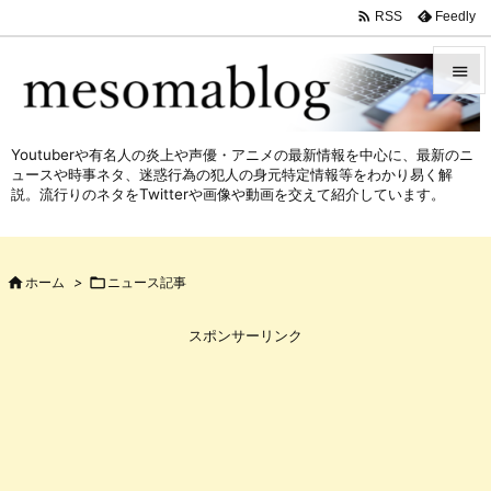

Feedly
RSS


メニュ
Youtuberや有名人の炎上や声優・アニメの最新情報を中心に、最新のニ

ュースや時事ネタ、迷惑行為の犯人の身元特定情報等をわかり易く解
サイド
説。流行りのネタをTwitterや画像や動画を交えて紹介しています。

前へ


ホーム
>

ニュース記事
次へ

スポンサーリンク
検索