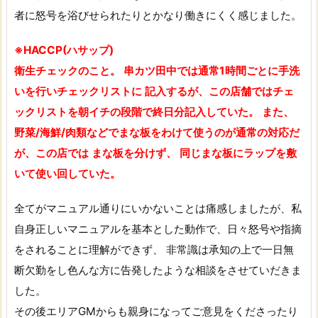
者に怒号を浴びせられたりとかなり働きにくく感じました。
※HACCP(ハサップ)
衛生チェックのこと。 串カツ田中では通常1時間ごとに手洗
いを行いチェックリストに 記入するが、この店舗ではチェ
ックリストを朝イチの段階で終日分記入していた。 また、
野菜/海鮮/肉類などでまな板をわけて使うのが通常の対応だ
が、この店では まな板を分けず、 同じまな板にラップを敷
いて使い回していた。
全てがマニュアル通りにいかないことは痛感しましたが、私
自身正しいマニュアルを基本とした動作で、日々怒号や指摘
をされることに理解ができず、 非常識は承知の上で一日無
断欠勤をし色んな方に告発したような相談をさせていだきま
した。
その後エリアGMからも親身になってご意見をくださったり